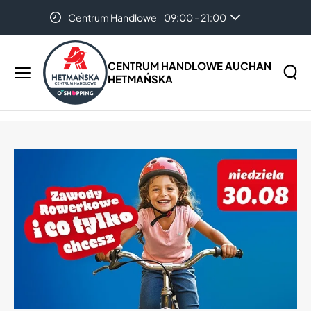
Centrum Handlowe
09:00 - 21:00
Strona główna
Aktualności
CENTRUM HANDLOWE AUCHAN
Aktualności
HETMAŃSKA
Menu
główne
Szukaj
Szukaj
na
stronie